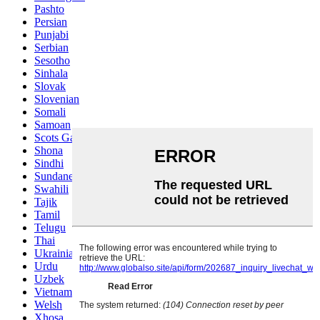
Pashto
Persian
Punjabi
Serbian
Sesotho
Sinhala
Slovak
Slovenian
Somali
Samoan
Scots Gaelic
Shona
Sindhi
Sundanese
Swahili
Tajik
Tamil
Telugu
Thai
Ukrainian
Urdu
Uzbek
Vietnamese
Welsh
Xhosa