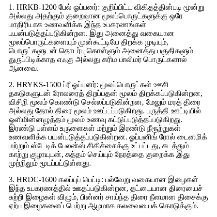
1. HRKB-1200 பேல் ஓப்பனர்: குறிப்பிட்ட விகிதத்தின்படி மூன்று
அல்லது அதற்கும் குறைவான மூலப்பொருட்களுக்கு ஒரே
மாதிரியாக உணவளிக்க இந்த உபகரணங்கள்
பயன்படுத்தப்படுகின்றன. இது அனைத்து வகையான
மூலப்பொருட்களையும் முன்கூட்டியே திறக்க முடியும்,
பொருட்களுடன் தொடர்பு கொள்ளும் அனைத்து பகுதிகளும்
துருப்பிடிக்காத எஃகு அல்லது கரிம பாலிமர் பொருட்களால்
ஆனவை.
2. HRYKS-1500 ப்ரீ ஓப்பனர்: மூலப்பொருட்கள் ஊசி
தகடுகளுடன் ரோலரைத் திறப்பதன் மூலம் திறக்கப்படுகின்றன,
விசிறி மூலம் கொண்டு செல்லப்படுகின்றன, மேலும் மரத் திரை
அல்லது தோல் திரை மூலம் ஊட்டப்படுகிறது. பருத்தி ஊட்டியில்
ஒளிமின்னழுத்தம் மூலம் உணவு கட்டுப்படுத்தப்படுகிறது.
இரண்டு பள்ளம் உருளைகள் மற்றும் இரண்டு நீரூற்றுகள்
உணவளிக்க பயன்படுத்தப்படுகின்றன. ஓப்பனிங் ரோல் டைனமிக்
மற்றும் ஸ்டேடிக் பேலன்ஸ் சிகிச்சைக்கு உட்பட்டது, கடத்தும்
காற்று குழாயுடன், சுத்தம் செய்யும் நேரத்தை குறைக்க இது
முற்றிலும் மூடப்பட்டுள்ளது.
3. HRDC-1600 கலப்புப் பெட்டி: பல்வேறு வகையான இழைகள்
இந்த உபகரணத்தில் ஊதப்படுகின்றன, தட்டையான திரையைச்
சுற்றி இழைகள் விழும், பின்னர் சாய்ந்த திரை நீளமான திசைக்கு
ஏற்ப இழைகளைப் பெற்று ஆழமாக கலவையைக் கொடுக்கும்.