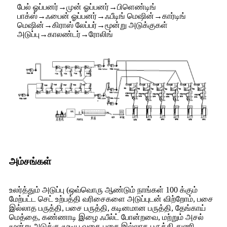
பேல் ஓப்பனர்→முன் ஓப்பனர்→பிளெண்டிங்
பாக்ஸ்→ஃபைன் ஓப்பனர்→ஃபீடிங் மெஷின்→கார்டிங்
மெஷின்→கிராஸ் லேப்பர்→மூன்று அடுக்குகள்
அடுப்பு→காலண்டர்→ரோலிங்
அம்சங்கள்
உலர்த்தும் அடுப்பு (ஒவ்வொரு ஆண்டும் நாங்கள் 100 க்கும்
மேற்பட்ட செட் உற்பத்தி வரிசைகளை அடுப்புடன் விற்றோம், பசை
இல்லாத பருத்தி, பசை பருத்தி, கடினமான பருத்தி, தேங்காய்
மெத்தை, கண்ணாடி இழை ஃபீல்ட் போன்றவை, மற்றும் அசல்
மூன்று அடுக்கு மூடிய வகை பசை இல்லாத பருத்தி துணி