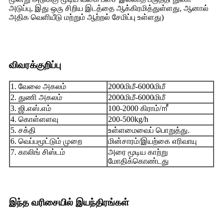
அடுப்பு, இது ஒரு சிறிய இடத்தை ஆக்கிரமித்துள்ளது, ஆனால்
அதிக வெளியீடு மற்றும் ஆற்றல் சேமிப்பு உள்ளது)
விவரக்குறிப்பு
1. வேலை அகலம்
2000மிமீ-6000மிமீ
2. துணி அகலம்
2000மிமீ-6000மிமீ
3. ஜி.எஸ்.எம்
100-2000 கிராம்/㎡
4. கொள்ளளவு
200-500kg/h
5. சக்தி
உள்ளமைவைப் பொறுத்து.
6. வெப்பமூட்டும் முறை
மின்சாரம்/இயற்கை எரிவாயு
7. காலிங் சிஸ்டம்
அரை மூடிய காற்று
மோதிக்கொண்டது
இந்த வரிசையில் இயந்திரங்கள்