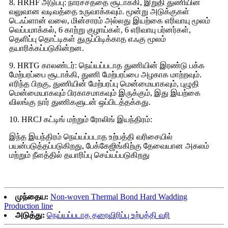
8. HRHF அடுப்பு: நார்ச்சத்தை சூடாக்கி, இறுதி துணியின்
வலுவான வடிவத்தை உருவாக்கவும். மூன்று அடுக்குகள்
டெஃப்ளான் வலை, மின்சாரம் அல்லது இயற்கை எரிவாயு மூலம்
வெப்பமாக்கல், 6 காற்று குழாய்கள், 6 எரிவாயு பர்னர்கள்,
தெளிப்பு தொட்டிகள் துருப்பிடிக்காத எஃகு மூலம்
தயாரிக்கப்படுகின்றன.
9. HRTG காலண்டர்: நெய்யப்படாத துணியின் இரண்டு பக்க
மேற்பரப்பை சூடாக்கி, துணி மேற்பரப்பை அழகாக மாற்றவும்.
எரிந்த பிறகு, துணியின் மேற்பரப்பு மென்மையாகவும், புழுதி
மென்மையாகவும் பிரகாசமாகவும் இருக்கும், இது இயற்கை
விலங்கு நார் துணிகளுடன் ஒப்பிடத்தக்கது.
10. HRCJ கட்டிங் மற்றும் ரோலிங் இயந்திரம்:
இந்த இயந்திரம் நெய்யப்படாத உற்பத்தி வரிசையில்
பயன்படுத்தப்படுகிறது, பேக்கேஜிங்கிற்கு தேவையான அகலம்
மற்றும் நீளத்தில் தயாரிப்பு செய்யப்படுகிறது
முந்தைய:
Non-woven Thermal Bond Hard Wadding
Production line
அடுத்து:
நெய்யப்படாத தரைவிரிப்பு உற்பத்தி வரி