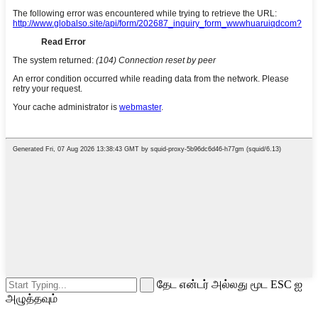
தேட என்டர் அல்லது மூட ESC ஐ
அழுத்தவும்