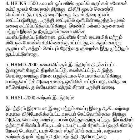
4. HRJKS-1500 ஃபைன் ஓப்பனிங்: மூலப்பொருட்கள் உலோகக்
கம்பி மூலம் ரோலரைத் திறந்து, விசிறி மூலம் கொண்டு
செல்லப்பட்டு, மரத் திரை அல்லது தோல் திரை மூலம்
ஊட்டப்படுகிறது. பருத்தி ஊட்டியில் ஒளிமின்னழுத்தம் மூலம்
உணவு கட்டுப்படுத்தப்படுகிறது. இரண்டு பள்ளம் உருளைகள்
மற்றும் இரண்டு நீரூற்றுகள் உணவளிக்க
பயன்படுத்தப்படுகின்றன. ஓப்பனிங் ரோல் டைனமிக் மற்றும்
ஸ்டேடிக் பேலன்ஸ் சிகிச்சைக்கு உட்பட்டது, கடத்தும் காற்று
குழாயுடன், சுத்தம் செய்யும் நேரத்தை குறைக்க இது முற்றிலும்
மூடப்பட்டுள்ளது.
5. HRMD-2000 உணவளிக்கும் இயந்திரம்: திறக்கப்பட்ட
இழைகள் மேலும் திறக்கப்பட்டு, கலக்கப்பட்டு, அடுத்த
செயல்முறைக்கு சீரான பருத்தியாக செயலாக்கப்படுகிறது.
வால்யூமெட்ரிக் அளவு உணவு, ஒளிமின் கட்டுப்பாடு, எளிதான
சரிசெய்தல், துல்லியமான மற்றும் சீரான பருத்தி உணவு.
6. HRSL-2000 கார்டிங் இயந்திரம்:
இயந்திரம் இரசாயன இழை மற்றும் கலப்பு இழை ஆகியவற்றை
சமமாக விநியோகிக்கப்பட்ட ஃபைபர் நெட்வொர்க்காக திறந்து
அடுத்த செயல்முறைக்கு பயன்படுத்துவதற்கு ஏற்றது. இயந்திரம்
ஒற்றை சிலிண்டர் சீப்பு, டபுள்-டாஃபர் டபுள்-ரேண்டம் (ஒழுங்கீனம்)
ரோலர் டெலிவரி, டபுள்-ரோலர் ஸ்டிரிப்பிங் காட்டன், வலுவான
கார்டிங் திறன் மற்றும் அதிக உற்பத்தி ஆகியவற்றை