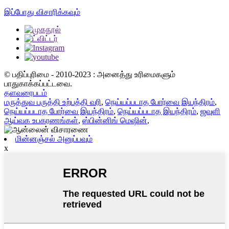
இப்போது விசாரிக்கவும்
© பதிப்புரிமை - 2010-2023 : அனைத்து உரிமைகளும்
பாதுகாக்கப்பட்டவை.
தளவரைபடம்
மருத்துவ பருத்தி உற்பத்தி வரி
,
நெய்யப்படாத போர்வை இயந்திரம்
,
நெய்யப்படாத போர்வை இயந்திரம்
,
நெய்யப்படாத இயந்திரம்
,
ஜவுளி
ஆய்வக உபகரணங்கள்
,
ஸ்பின்னிங் மெஷின்
,
மின்னஞ்சல் அனுப்பவும்
x