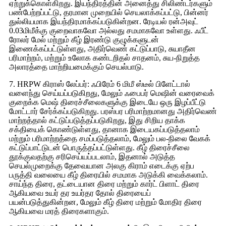
ஏற்றுக்கொள்கிறது. இயந்திரத்தின் அனைத்து சிலிண்டர்களும்
பண்பேற்றப்பட்டு, தரமான முறையில் செயலாக்கப்பட்டு, பின்னர்
துல்லியமாக இயந்திரமாக்கப்படுகின்றன. ரேடியல் ரன்அவுட்
0.03மிமீக்கு குறைவாகவோ அல்லது சமமாகவோ உள்ளது. ஃபீட்
ரோலர் மேல் மற்றும் கீழ் இரண்டு குழுக்களுடன்
இணைக்கப்பட்டுள்ளது, அதிர்வெண் கட்டுப்பாடு, சுயாதீன
பரிமாற்றம், மற்றும் உலோக கண்டறிதல் சாதனம், சுய-நிறுத்த
அலாரத்தை மாற்றியமைக்கும் செயல்பாடு.
7. HRPW கிராஸ் லேப்பர்: ஃபிரேம் 6 மிமீ ஸ்டீல் பிளேட்டால்
வளைந்து செய்யப்படுகிறது, மேலும் ஃபைபர் மெஷின் வரைவைக்
குறைக்க மெஷ் திரைச்சீலைகளுக்கு இடையே ஒரு இழப்பீட்டு
மோட்டார் சேர்க்கப்படுகிறது. பரஸ்பர பரிமாற்றமானது அதிர்வெண்
மாற்றத்தால் கட்டுப்படுத்தப்படுகிறது, இது சிறிய தாக்க
சக்தியைக் கொண்டுள்ளது, தானாக இடையகப்படுத்தலாம்
மற்றும் பரிமாற்றத்தை சமப்படுத்தலாம், மேலும் பல-நிலை வேகக்
கட்டுப்பாட்டுடன் பொருத்தப்பட்டுள்ளது. கீழ் திரைச்சீலை
தூக்குவதற்கு சரிசெய்யப்படலாம், இதனால் அடுத்த
செயல்முறைக்கு தேவையான அலகு கிராம் எடைக்கு ஏற்ப
பருத்தி வலையை கீழ் திரையில் சமமாக அடுக்கி வைக்கலாம்.
சாய்ந்த திரை, தட்டையான திரை மற்றும் கார்ட் பிளாட் திரை
ஆகியவை உயர் தர உயர்தர தோல் திரையைப்
பயன்படுத்துகின்றன, மேலும் கீழ் திரை மற்றும் மோதிர திரை
ஆகியவை மரத் திரைகளாகும்.