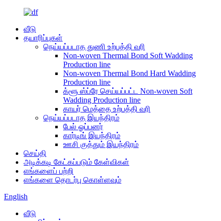
வீடு
தயாரிப்புகள்
நெய்யப்படாத துணி உற்பத்தி வரி
Non-woven Thermal Bond Soft Wadding
Production line
Non-woven Thermal Bond Hard Wadding
Production line
க்ளூ ஸ்ப்ரே செய்யப்பட்ட Non-woven Soft
Wadding Production line
காயர் மெத்தை உற்பத்தி வரி
நெய்யப்படாத இயந்திரம்
பேல் ஓப்பனர்
கார்டிங் இயந்திரம்
ஊசி குத்தும் இயந்திரம்
செய்தி
அடிக்கடி கேட்கப்படும் கேள்விகள்
எங்களைப் பற்றி
எங்களை தொடர்பு கொள்ளவும்
English
வீடு