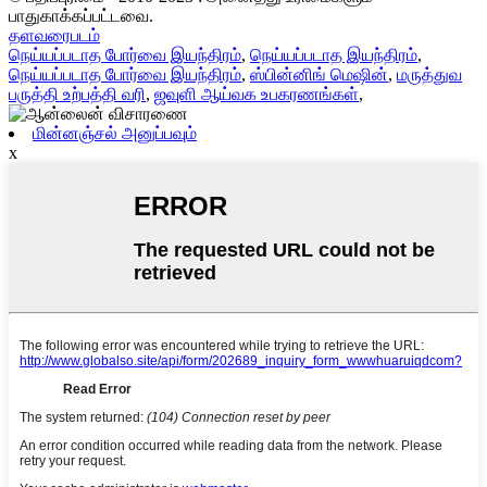
பாதுகாக்கப்பட்டவை.
தளவரைபடம்
நெய்யப்படாத போர்வை இயந்திரம்
,
நெய்யப்படாத இயந்திரம்
,
நெய்யப்படாத போர்வை இயந்திரம்
,
ஸ்பின்னிங் மெஷின்
,
மருத்துவ
பருத்தி உற்பத்தி வரி
,
ஜவுளி ஆய்வக உபகரணங்கள்
,
மின்னஞ்சல் அனுப்பவும்
x