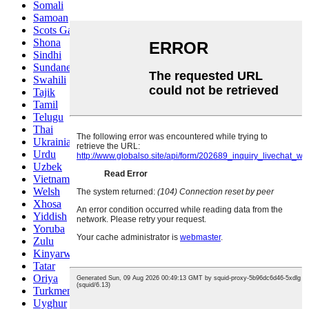
Somali
Samoan
Scots Gaelic
Shona
Sindhi
Sundanese
Swahili
Tajik
Tamil
Telugu
Thai
Ukrainian
Urdu
Uzbek
Vietnamese
Welsh
Xhosa
Yiddish
Yoruba
Zulu
Kinyarwanda
Tatar
Oriya
Turkmen
Uyghur