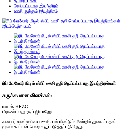
தயாரிப்புகள்
நெய்யப்படாத இயந்திரம்
ஊசி குத்தும் இயந்திரம்
ரிப் வேலோர் மிடில் ஸ்பீட் ஊசி தறி நெய்யப்படாத இயந்திரங்கள்
சுருக்கமான விளக்கம்:
மாடல்: HRZC
பிராண்ட்: ஹுருய் ஜியாஹே
ஃபைபர் கண்ணியை ஊசியால் மீண்டும் மீண்டும் துளைப்பதன்
மூலம் காட்டன் மெஷ் வலுப்படுத்தப்படுகிறது.