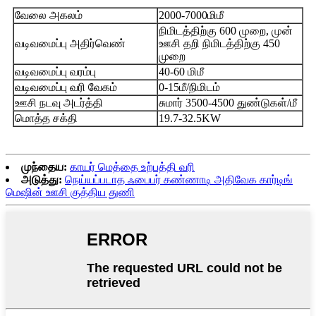
வேலை அகலம்
2000-7000மிமீ
நிமிடத்திற்கு 600 முறை, முன்
வடிவமைப்பு அதிர்வெண்
ஊசி தறி நிமிடத்திற்கு 450
முறை
வடிவமைப்பு வரம்பு
40-60 மிமீ
வடிவமைப்பு வரி வேகம்
0-15மீ/நிமிடம்
ஊசி நடவு அடர்த்தி
சுமார் 3500-4500 துண்டுகள்/மீ
மொத்த சக்தி
19.7-32.5KW
முந்தைய:
காயர் மெத்தை உற்பத்தி வரி
அடுத்து:
நெய்யப்படாத ஃபைபர் கண்ணாடி அதிவேக கார்டிங்
மெஷின் ஊசி குத்திய துணி