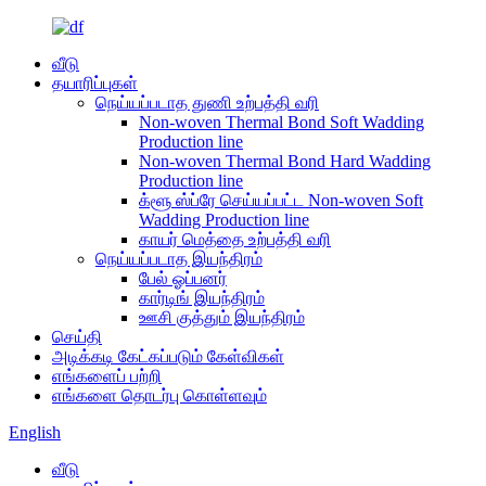
வீடு
தயாரிப்புகள்
நெய்யப்படாத துணி உற்பத்தி வரி
Non-woven Thermal Bond Soft Wadding
Production line
Non-woven Thermal Bond Hard Wadding
Production line
க்ளூ ஸ்ப்ரே செய்யப்பட்ட Non-woven Soft
Wadding Production line
காயர் மெத்தை உற்பத்தி வரி
நெய்யப்படாத இயந்திரம்
பேல் ஓப்பனர்
கார்டிங் இயந்திரம்
ஊசி குத்தும் இயந்திரம்
செய்தி
அடிக்கடி கேட்கப்படும் கேள்விகள்
எங்களைப் பற்றி
எங்களை தொடர்பு கொள்ளவும்
English
வீடு